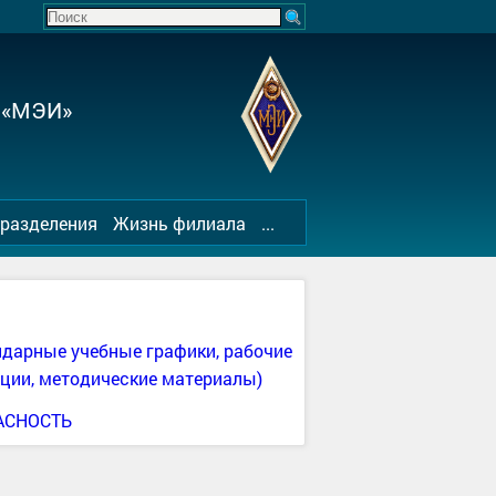
 «МЭИ»
разделения
Жизнь филиала
...
арные учебные графики, рабочие
ции, методические материалы)
АСНОСТЬ