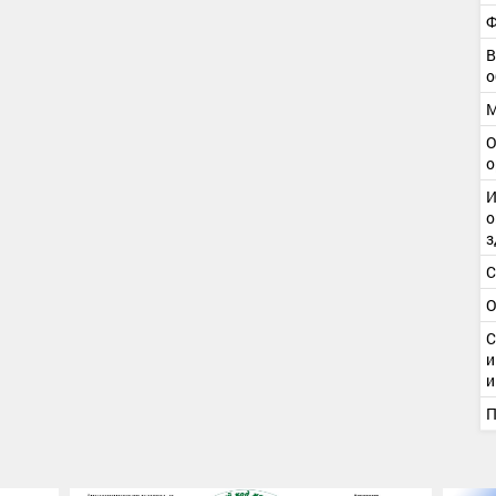
Ф
В
о
М
О
о
И
о
з
С
О
С
и
и
П