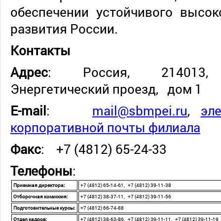
обеспечении устойчивого высок
развития России.
Контакты
Адрес
: Россия, 214013, 
Энергетический проезд, д
E-mail
:
mail@sbmpei.ru
,
эл
корпоративной почты филиала
Факс
: +7 (4812) 65-24-33
Телефоны
:
Приемная директора:
+7 (4812) 65-14-61, +7 (4812) 39-11-38
Отборочная комиссия:
+7 (4812) 38-37-11, +7 (4812) 39-11-56
Подготовительные курсы:
+7 (4812) 66-74-88
Отдел кадров:
+7 (4812) 38-63-86, +7 (4812) 39-11-11, +7 (4812) 39-11-19