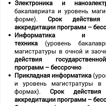
Электроника и наноэлек
бакалавриата и уровень маг
форме).
Срок действия 
аккредитации программ
–
бес
Информатика и выч
техника
(уровень бакалав
магистратуры в очной и заоч
действия государственно
программ
–
бессрочно
Прикладная информатика
(уро
и уровень магистратуры в 
формах).
Срок действия 
аккредитации программ
–
бес