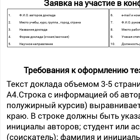
Заявка на участие в ко
1. Ф.И.О. авторов доклада
6. e-mail и номе
2. Место учебы, курс, группа., город, страна
7. Ф.И.О. руков
3. Название доклада
8. Место работы
4. Форма доклада (очная/заочная)
9. Ученая степен
5. Научное направление
10. Должность р
Требования к оформлению те
Текст доклада объемом 3-5 стран
А4.Строка с информацией об автор
полужирный курсив) выравнивает
краю. В строке должны быть ука
инициалы авторов; студент или а
(соискатель); фамилия и инициал