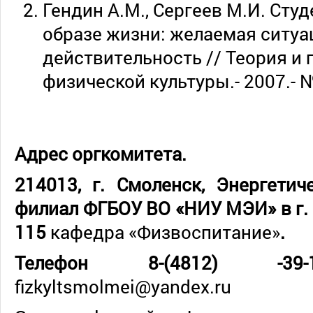
Гендин А.М., Сергеев М.И. Сту
образе жизни: желаемая ситуа
действительность // Теория и 
физической культуры.- 2007.- № 
Адрес оргкомитета.
214013, г
. Смоленск, Энергетиче
филиал ФГБОУ ВО «НИУ МЭИ» в г. 
115
кафедра «Физвоспитание»
.
Телефон 8-(4812) -39-1
fizkyltsmolmei@yandex.ru