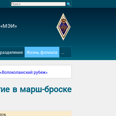
 «МЭИ»
разделения
Жизнь филиала
...
 «Волоколамский рубеж»
ие в марш-броске
026