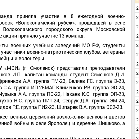
2
анда приняла участие в 8 ежегодной военно-
2
росок «Волоколамский рубеж», прошедшей в селе
2
Волоколамского городского округа Московской
е акции приняло участие 13 команд.
2
анты военных учебных заведений МО РФ, студенты
2
участники военно-патриотических клубов, ветераны
2
мейцы и волонтёры.
2
 «МЭИ» (г. Смоленск) представили преподаватели
2
нков И.П., капитан команды студент Семенков Д.И.
риенков А.А. группа ТМ-23, Беляев Г.С. группа Э-23,
2
 С.А. группа ИП-25МАГ, Клименков Р.В. группа ЭО-24,
2
узыка А.А. группа ПЭ-22, Нахаев К.С. группа ЭП-23,
тухов Н.С. группа ПИ1-24, Севрук Д.А. группа ЭМ-24,
2
идов Р.Е. группа ПИ2-23, Шипарев В.А. группа ЭС2-23.
2
жественных церемоний возложения венков и цветов
2
енной войны в селе Ярополец и деревне Шишково, а
2
2