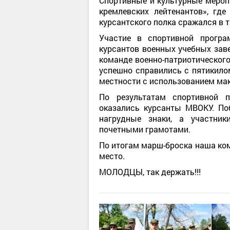
Спортивные и культурные мероп
кремлевских лейтенантов», где
курсантского полка сражался в 
Участие в спортивной прогр
курсантов военных учебных заве
команде военно-патриотического
успешно справились с пятикило
местности с использованием мак
По результатам спортивной 
оказались курсанты МВОКУ. По
нагрудные знаки, а участни
почетными грамотами.
По итогам марш-броска наша ком
место.
МОЛОДЦЫ, так держать!!!