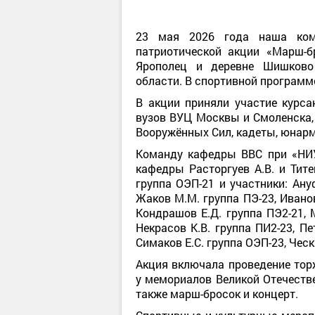
23 мая 2026 года наша ком
патриотической акции «Марш-б
Ярополец и деревне Шишково 
области. В спортивной программ
В акции приняли участие курс
вузов ВУЦ Москвы и Смоленска, 
Вооружённых Сил, кадеты, юнар
Команду кафедры ВВС при «НИУ
кафедры Расторгуев А.В. и Тите
группа ОЭП-21 и участники: Ануф
Жаков М.М. группа ПЭ-23, Иванов
Кондрашов Е.Д. группа ПЭ2-21, М
Некрасов К.В. группа ПИ2-23, Пе
Симаков Е.С. группа ОЭП-23, Ческ
Акция включала проведение тор
у мемориалов Великой Отечеств
также марш-бросок и концерт.