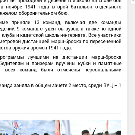
риятия проходили в деревне Шишково на «поле боя
 в ноябре 1941 года второй батальон отдельного
тяжелом оборонительном бою.
амме приняли 13 команд, включая две команды
дений, 9 команд студентов вузов, а также по одной
 клуба и кадетской школы-интерната. Все участники
метровой дистанцией марш-броска по пересеченной
етов оружия времен 1941 года.
программы лучшими на дистанции марш-броска
бедителям и призерам вручены кубки и памятные
ки всех команд были отмечены персональными
анда заняла в общем зачете 2 место, среди ВУЦ – 1