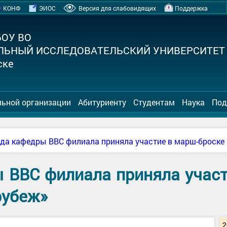
КОНФ
ЭИОС
Версия для слабовидящих
Поддержка
БОУ ВО
ЛЬНЫЙ ИССЛЕДОВАТЕЛЬСКИЙ УНИВЕРСИТЕТ
ске
льной организации
Абитуриенту
Студентам
Наука
Под
да кафедры ВВС филиала приняла участие в марш-броске
 ВВС филиала приняла участ
рубеж»
2