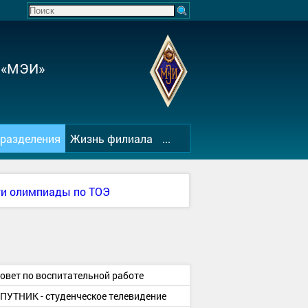
 «МЭИ»
разделения
Жизнь филиала
...
ги олимпиады по ТОЭ
овет по воспитательной работе
ПУТНИК - студенческое телевидение