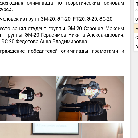
жегодная олимпиада по теоретическим основам
П
курса.
о
ловек из групп ЭМ-20, ЭП-20, РТ-20, Э-20, ЭС-20.
О
есто занял студент группы ЭМ-20 Сазонов Максим
М
нт группы ЭМ-20 Герасимов Никита Александрович,
С
ы ЭС-20 Федотова Анна Владимировна.
В
граждение победителей олимпиады грамотами и