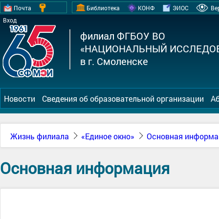
Почта
Библиотека
КОНФ
ЭИОС
Ве
Вход
филиал ФГБОУ ВО
«НАЦИОНАЛЬНЫЙ ИССЛЕДОВ
в г. Смоленске
Новости
Сведения об образовательной организации
А
Жизнь филиала
«Единое окно»
Основная информа
Основная информация